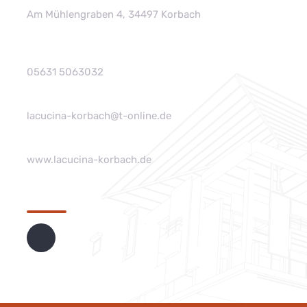
Am Mühlengraben 4, 34497 Korbach
05631 5063032
lacucina-korbach@t-online.de
www.lacucina-korbach.de
Folgen Sie uns