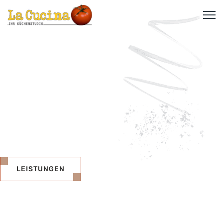
LANGWEILIGE KÜCHEN?
GIBT'S WOANDERS!
Ob minimalistische Designer Küche, Landhausküche mit modernem
Touch oder nachhaltige Öko Küche, wir setzen mit Ihnen
maßgeschneiderte Küchenkonzepte um.
LEISTUNGEN
IHRE TRAUMKÜCHE, IHRE
WÜNSCHE, UNSERE