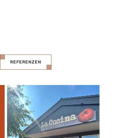
Jede Spezialanfertigung wird mit Liebe zum Detail, höchster
Handwerkskunst und Präzision für Sie realisiert - maßgeschneidert
und meisterhaft umgesetzt.
REFERENZEN